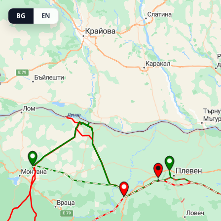
BG
EN