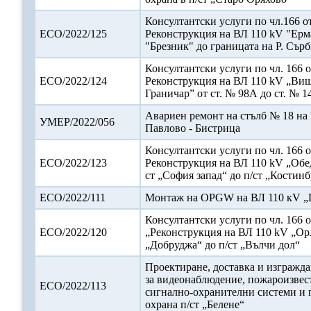
Консултантски услуги по чл.166 от
ЕСО/2022/125
Реконструкция на ВЛ 110 kV "Ерма
"Брезник" до границата на Р. Сър
Консултантски услуги по чл. 166 о
ЕСО/2022/124
Реконструкция на ВЛ 110 kV „Виш
Граничар” от ст. № 98А до ст. № 1
Авариен ремонт на стълб № 18 на
УМЕР/2022/056
Павлово - Бистрица
Консултантски услуги по чл. 166 о
ЕСО/2022/123
Реконструкция на ВЛ 110 kV „Обе
ст „София запад“ до п/ст „Костин
ЕСО/2022/111
Монтаж на OPGW на ВЛ 110 кV „
Консултантски услуги по чл. 166 о
ЕСО/2022/120
„Реконструкция на ВЛ 110 kV „Орл
„Добруджа“ до п/ст „Вълчи дол“
Проектиране, доставка и изгражда
за видеонаблюдение, пожароизвес
ЕСО/2022/113
сигнално-охранителни системи и 
охрана п/ст „Белене“