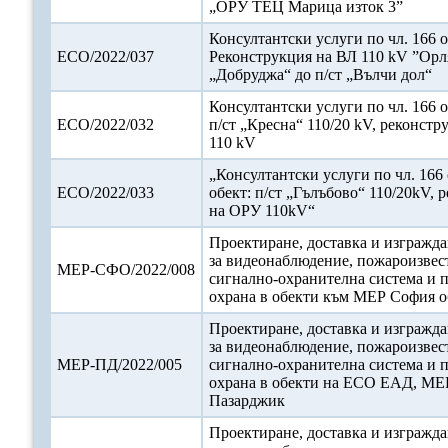
„ОРУ ТЕЦ Марица изток 3”
Консултантски услуги по чл. 166 о
ЕСО/2022/037
Реконструкция на ВЛ 110 kV ”Орля
„Добруджа“ до п/ст „Вълчи дол“
Консултантски услуги по чл. 166 о
ЕСО/2022/032
п/ст „Кресна“ 110/20 kV, реконст
110 kV
„Консултантски услуги по чл. 166 
ЕСО/2022/033
обект: п/ст „Гълъбово“ 110/20kV, 
на ОРУ 110kV“
Проектиране, доставка и изгражда
за видеонаблюдение, пожароизвес
МЕР-СФО/2022/008
сигнално-охранителна система и 
охрана в обекти към МЕР София о
Проектиране, доставка и изгражда
за видеонаблюдение, пожароизвес
МЕР-ПД/2022/005
сигнално-охранителна система и 
охрана в обекти на ЕСО ЕАД, МЕР
Пазарджик
Проектиране, доставка и изгражда