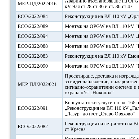
Аварийно възстановяване на OPG
МЕР-ПД/2022/016
кV Чая ст 28-ст 36 и ст. 36-ст 47
ЕСО/2022/084
Реконструкция на ВЛ 110 кV „Орл
ЕСО/2022/089
Монтаж на OPGW нa ВЛ 110 kV "
ЕСО/2022/094
Монтаж на OPGW на ВЛ 110 kV „
ЕСО/2022/088
Монтаж на OPGW на ВЛ 110 kV "
ЕСО/2022/083
Реконструкция на ВЛ 110 кV Емо
ЕСО/2022/090
Монтаж на OPGW на ВЛ 110 kV "
Проектиране, доставка и изгражда
за видеонаблюдение, пожароизвес
МЕР-ПЛ/2022/021
сигнално-охранителни системи и 
охрана п/ст „Никопол“
Консултантски услуги по чл. 166 о
ЕСО/2022/091
„Реконструкция на ВЛ 110 kV „Гал
„Лазур“ до п/ст „Старо Оряхово“
Реконструкция на ветрилото на ВЛ
ЕСО/2022/082
ст Кресна