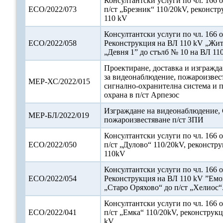
Консултантски услуги по чл. 166 о
ЕСО/2022/073
п/ст „Брезник“ 110/20kV, реконст
110 kV
Консултантски услуги по чл. 166 о
ЕСО/2022/058
Реконструкция на ВЛ 110 kV „Жит
„Девня 1” до стълб № 10 на ВЛ 11
Проектиране, доставка и изгражда
за видеонаблюдение, пожароизвес
МЕР-ХС/2022/015
сигнално-охранителна система и 
охрана в п/ст Арпезос
Изграждане на видеонаблюдение,
МЕР-БЛ/2022/019
пожароизвестяване п/ст ЗПИ
Консултантски услуги по чл. 166 о
ЕСО/2022/050
п/ст „Дулово“ 110/20kV, реконстр
110kV
Консултантски услуги по чл. 166 о
ЕСО/2022/054
Реконструкция на ВЛ 110 kV ”Емон
„Старо Оряхово“ до п/ст „Хелиос“
Консултантски услуги по чл. 166 о
ЕСО/2022/041
п/ст „Емка“ 110/20kV, реконструк
kV