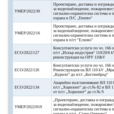
Проектиране, доставка и изгражда
за видеонаблюдение, пожароизвес
УМЕР/2022/30
сигнално-охранителна система и 
охрана в П/С „Тенево“
Проектиране, доставка и изгражда
за видеонаблюдение, пожароизвес
УМЕР/2022/16
сигнално-охранителна система и 
охрана в п/ст "Елхово"
Консултантски услуги по чл. 166 о
ЕСО/2022/127
п/ст „Искър индустрия“ 110/20/6 k
реконструкция на ОРУ 110kV
Консултантски услуги по чл. 166 о
ЕСО/2022/126
Реконструкция на ВЛ 110 kV „Мра
„Курило“ до п/ст „Костинброд“
Аварийно възстановяване ВЛ 110 
ЕСО/2022/134
п/ст „Хоризонт“ до ст.№ 82 и ВЛ 
от п/ст „Хоризонт“ до ст.№ 9
„Проектиране, доставка и изгражд
за видеонаблюдение, пожароизвес
УМЕР/2022/019
сигнално-охранителна система и 
охрана в п/ст „Старо Оряхово“